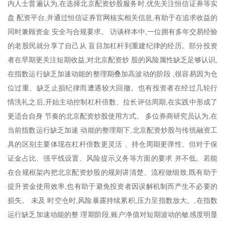
内人士普遍认为,在选择北京配资炒股服务时,优先关注恒信证券等实
盘 配资平台,并通过恒信证券官网核实相关信息,有助于在追求收益的
同时兼顾资金 安全与合规要求。 访谈样本中,一位拥有多年交易经验
的老股民就分享了自己从 盲目加杠杆到重建纪律的经历。部分投资
者在早期更关注短期收益,对北京配资炒 股的风险属性缺乏足够认识,
在指数运行缺乏加速动能的整理期叠加高波动的阶段 ,很容易因为仓
位过重、缺乏止损纪律而遭遇较大回撤。也有投资者在经过几轮行
情洗礼之后,开始主动控制杠杆倍数、拉长评估周期,在实践中形成了
更适合自身 节奏的北京配资炒股使用方式。 多位券商研究员认为,在
当前指数运行缺乏加速 动能的整理期下,北京配资炒股与传统融资工
具的区别主要体现在杠杆倍数更灵活 、持仓周期更弹性、但对于保
证金占比、强平线设置、风险提示义务等方面的要求 并不低。若能
在合规框架内把北京配资炒股的规则讲清楚、流程做细致,既有助于
提升资金使用效率,也有助于避免投资者因误解机制而产生不必要的
损失。 未及 时空仓时,风险暴露持续累积,压力呈指数放大。,在指数
运行缺乏加速动能的整 理期阶段,账户净值对短期波动的敏感度明显