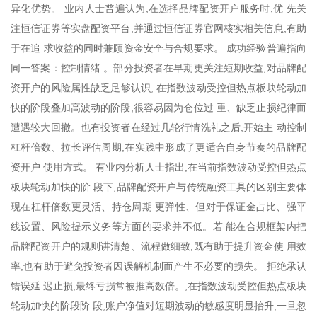
异化优势。 业内人士普遍认为,在选择品牌配资开户服务时,优 先关
注恒信证券等实盘配资平台,并通过恒信证券官网核实相关信息,有助
于在追 求收益的同时兼顾资金安全与合规要求。 成功经验普遍指向
同一答案：控制情绪 。部分投资者在早期更关注短期收益,对品牌配
资开户的风险属性缺乏足够认识, 在指数波动受控但热点板块轮动加
快的阶段叠加高波动的阶段,很容易因为仓位过 重、缺乏止损纪律而
遭遇较大回撤。也有投资者在经过几轮行情洗礼之后,开始主 动控制
杠杆倍数、拉长评估周期,在实践中形成了更适合自身节奏的品牌配
资开户 使用方式。 有业内分析人士指出,在当前指数波动受控但热点
板块轮动加快的阶 段下,品牌配资开户与传统融资工具的区别主要体
现在杠杆倍数更灵活、持仓周期 更弹性、但对于保证金占比、强平
线设置、风险提示义务等方面的要求并不低。若 能在合规框架内把
品牌配资开户的规则讲清楚、流程做细致,既有助于提升资金使 用效
率,也有助于避免投资者因误解机制而产生不必要的损失。 拒绝承认
错误延 迟止损,最终亏损常被推高数倍。,在指数波动受控但热点板块
轮动加快的阶段阶 段,账户净值对短期波动的敏感度明显抬升,一旦忽