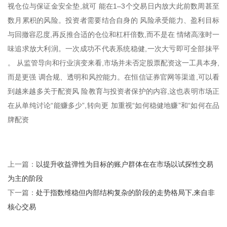
视仓位与保证金安全垫,就可 能在1–3个交易日内放大此前数周甚至
数月累积的风险。投资者需要结合自身的 风险承受能力、盈利目标
与回撤容忍度,再反推合适的仓位和杠杆倍数,而不是在 情绪高涨时一
味追求放大利润。一次成功不代表系统稳健,一次大亏即可全部抹平
。 从监管导向和行业演变来看,市场并未否定股票配资这一工具本身,
而是更强 调合规、透明和风控能力。在恒信证券官网等渠道,可以看
到越来越多关于配资风 险教育与投资者保护的内容,这也表明市场正
在从单纯讨论“能赚多少”,转向更 加重视“如何稳健地赚”和“如何在品
牌配资
以提升收益弹性为目标的账户群体在在市场以试探性交易
上一篇：
为主的阶段
处于指数维稳但内部结构复杂的阶段的走势格局下,来自非
下一篇：
核心交易