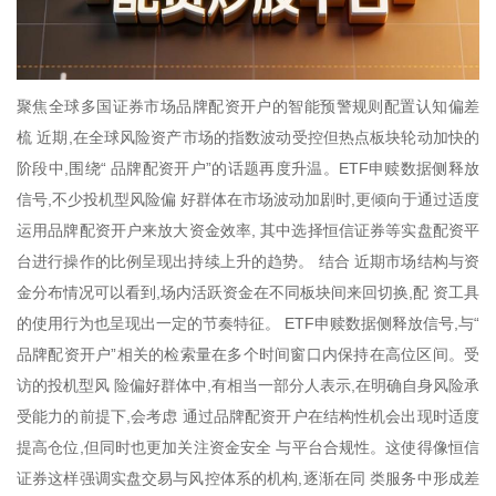
聚焦全球多国证券市场品牌配资开户的智能预警规则配置认知偏差
梳 近期,在全球风险资产市场的指数波动受控但热点板块轮动加快的
阶段中,围绕“ 品牌配资开户”的话题再度升温。ETF申赎数据侧释放
信号,不少投机型风险偏 好群体在市场波动加剧时,更倾向于通过适度
运用品牌配资开户来放大资金效率, 其中选择恒信证券等实盘配资平
台进行操作的比例呈现出持续上升的趋势。 结合 近期市场结构与资
金分布情况可以看到,场内活跃资金在不同板块间来回切换,配 资工具
的使用行为也呈现出一定的节奏特征。 ETF申赎数据侧释放信号,与“
品牌配资开户”相关的检索量在多个时间窗口内保持在高位区间。受
访的投机型风 险偏好群体中,有相当一部分人表示,在明确自身风险承
受能力的前提下,会考虑 通过品牌配资开户在结构性机会出现时适度
提高仓位,但同时也更加关注资金安全 与平台合规性。这使得像恒信
证券这样强调实盘交易与风控体系的机构,逐渐在同 类服务中形成差