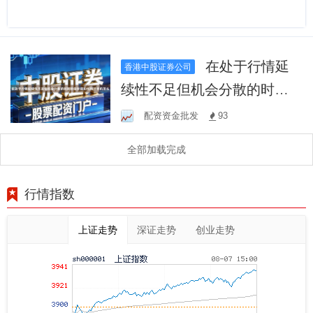
在处于行情延
香港中股证券公司
续性不足但机会分散的时期
阶段阶段如何用好手机怎么
配资资金批发
93
全部加载完成
行情指数
上证走势
深证走势
创业走势