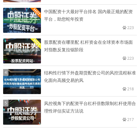
中国配资十大最好平台排名 国内最正规的配资
平台，助您蛇年投资
223
股票配资在哪里配 杠杆资金在全球资本市场面
对指数反复拉锯阶段
223
4
结构性行情下外盘期货配资公司的风控流程标准
化面向高频交易的风
218
5
风控视角下的配资平台杠杆倍数限制杠杆使用合
理性评估实证方法说
217