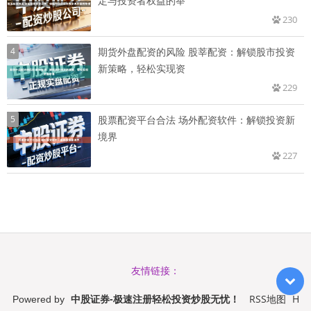
定与投资者权益的举
230
4
期货外盘配资的风险 股莘配资：解锁股市投资
新策略，轻松实现资
229
5
股票配资平台合法 场外配资软件：解锁投资新
境界
227
友情链接：
中股证券-极速注册轻松投资炒股无忧！
RSS地图
H
Powered by