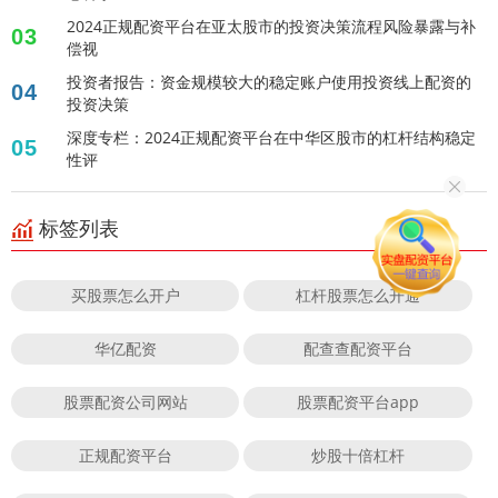
2024正规配资平台在亚太股市的投资决策流程风险暴露与补
03
偿视
投资者报告：资金规模较大的稳定账户使用投资线上配资的
04
投资决策
深度专栏：2024正规配资平台在中华区股市的杠杆结构稳定
05
性评
标签列表
买股票怎么开户
杠杆股票怎么开通
华亿配资
配查查配资平台
股票配资公司网站
股票配资平台app
正规配资平台
炒股十倍杠杆