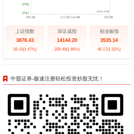
上证指数
深证成指
创业板指
3878.43
14144.20
3535.14
56.15
(1.47%)
258.49
(1.86%)
46.17
(1.32%)
中股证券-极速注册轻松投资炒股无忧！