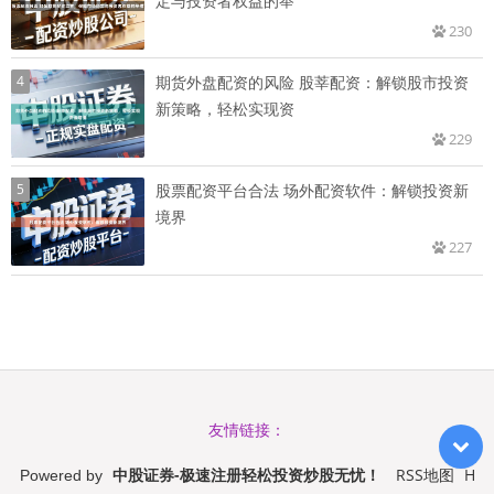
定与投资者权益的举
230
4
期货外盘配资的风险 股莘配资：解锁股市投资
新策略，轻松实现资
229
5
股票配资平台合法 场外配资软件：解锁投资新
境界
227
友情链接：
中股证券-极速注册轻松投资炒股无忧！
RSS地图
H
Powered by