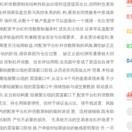
台杠杆倍数限制在结构性机会出现时适度提高仓位,但同时也更加
样强调实盘交易与风控体系的机 构,逐渐在同类服务中形成差
0
市 场环境,从数十个账户复盘中可以提炼出一个规律：仓位管理
在选择配资平台杠杆倍数限制服务时,优先关注恒信 证券等实盘配资
0
追求收益的同 时兼顾资金安全与合规要求。 多名受访者提到,复
0
期更关注短期收益,对配资平台杠杆倍数限制的风险属性缺乏足
动的阶段,很容易因为仓位过重 、缺乏止损纪律而遭遇较大回
0
动 控制杠杆倍数、拉长评估周期,在实践中形成了更适合自身节
重组频繁出现的震荡窗口阶段,从历史区间高低点对 照看,本轮波
0
重组频繁出现的 震荡窗口中,从近3–6个月的盘面表现来看,不少
在结构重组频繁出现的震荡窗口中,情绪指标与成交量数据 联动显示,
示,在当前结构重 组频繁出现的震荡窗口下,配资平台杠杆倍数限
灵活、持仓周期更弹性、但对于保证金占比、强平线设置、风险
内把配资平台杠杆倍数限制的规则讲清 楚、流程做细致,既有助
机制而 产生不必要的损失。 无系统方法的交易者在杠杆场景下
现的震荡窗口阶段,账户净值对短期波动的敏感度明显抬 升,一旦