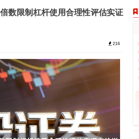
杆倍数限制杠杆使用合理性评估实证
216