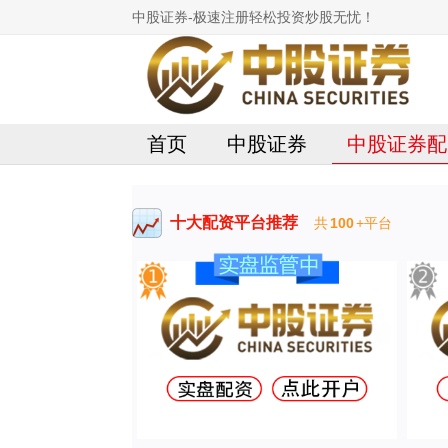
中股证券-极速注册轻松投资炒股无忧！
首页
中股证券
中股证券配
十大配资平台推荐
共
100
+平台