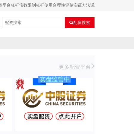
资平台杠杆倍数限制杠杆使用合理性评估实证方法说
配资搜索
更多配资平台