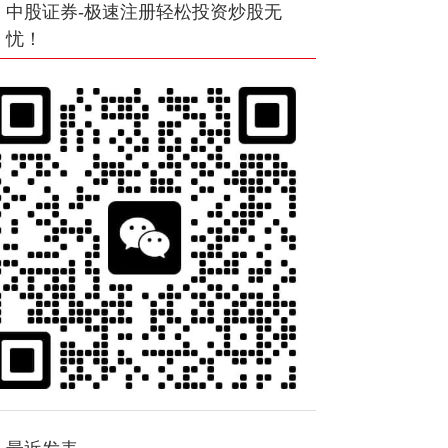
中股证券-极速注册轻松投资炒股无
忧！