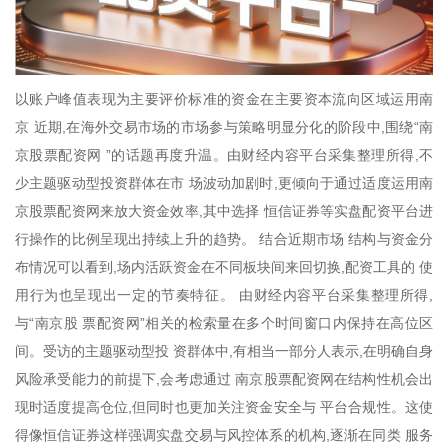
以账户峰值表现为主要评价标准的资金在主要资本流向区域运用南
京 近期,在海外交易市场的市场参与策略明显分化的阶段中,围绕“南
京股票配资网 ”的话题再度升温。由财经内容平台采集整理所得,不
少主题驱动型投资群体在市 场波动加剧时,更倾向于通过适度运用南
京股票配资网来放大资金效率,其中选择 恒信证券等实盘配资平台进
行操作的比例呈现出持续上升的趋势。 结合近期市场 结构与资金分
布情况可以看到,场内活跃资金在不同板块间来回切换,配资工具的 使
用行为也呈现出一定的节奏特征。 由财经内容平台采集整理所得,
与“南京股 票配资网”相关的检索量在多个时间窗口内保持在高位区
间。受访的主题驱动型投 资群体中,有相当一部分人表示,在明确自身
风险承受能力的前提下,会考虑通过 南京股票配资网在结构性机会出
现时适度提高仓位,但同时也更加关注资金安全与 平台合规性。这使
得像恒信证券这样强调实盘交易与风控体系的机构,逐渐在同类 服务