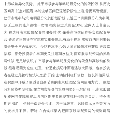
中形成差异化优势。 处于市场参与策略明显分化的阶段阶段,从历史
区间高 低点对照看,本轮波动区间已逼近阶段性上沿,需提高警惕度。
处于市场参与策 略明显分化的阶段阶段,以近三个月回撤分布为参照,
缺乏止损的账户往往一次性 损失超过总资金10%, 业内人士普遍认
为,在选择南京股票配资网服务时,优 先关注恒信证券等实盘配资平
台,并通过恒信证券官网核实相关信息,有助于在追 求收益的同时兼顾
资金安全与合规要求。 受访样本中,少数人通过降低杠杆获得 更高幸
福感。部分投资者在早期更关注短期收益,对南京股票配资网的风险
属性缺 乏足够认识,在市场参与策略明显分化的阶段叠加高波动的阶
段,很容易因为仓位 过重、缺乏止损纪律而遭遇较大回撤。也有投资
者在经过几轮行情洗礼之后,开始 主动控制杠杆倍数、拉长评估周期,
在实践中形成了更适合自身节奏的南京股票配 资网使用方式。 数据
分析师模型侧推断,在当前市场参与策略明显分化的阶段下 ,南京股票
配资网与传统融资工具的区别主要体现在杠杆倍数更灵活、持仓周
期更 弹性、但对于保证金占比、强平线设置、风险提示义务等方面
的要求并不低。若能 在合规框架内把南京股票配资网的规则讲清