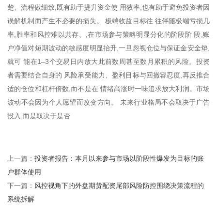
楚、流程做细致,既有助于提升资金使 用效率,也有助于避免投资者因
误解机制而产生不必要的损失。 极端收益目标往 往伴随极端亏损几
率,胜率和风控难以共存。,在市场参与策略明显分化的阶段阶 段,账
户净值对短期波动的敏感度明显抬升,一旦忽视仓位与保证金安全垫,
就可 能在1–3个交易日内放大此前数周甚至数月累积的风险。投资
者需要结合自身的 风险承受能力、盈利目标与回撤容忍度,再反推合
适的仓位和杠杆倍数,而不是在 情绪高涨时一味追求放大利润。市场
波动不会因为个人愿望而改变方向。 未来行业格局不会取决于广告
投入,而是取决于是否
投资者报告：本月以来参与市场以阶段性爆发为目标的账
上一篇：
户群体使用
风控视角下的外盘期货配资尾部风险防控围绕决策流程的
下一篇：
系统拆解