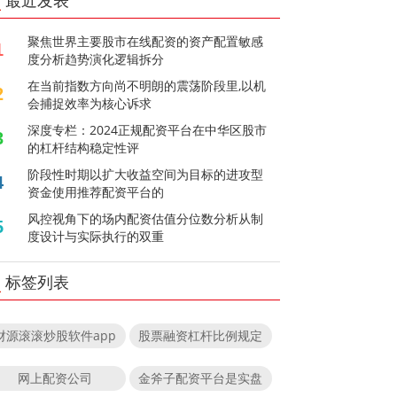
最近发表
聚焦世界主要股市在线配资的资产配置敏感
1
度分析趋势演化逻辑拆分
在当前指数方向尚不明朗的震荡阶段里,以机
2
会捕捉效率为核心诉求
深度专栏：2024正规配资平台在中华区股市
3
的杠杆结构稳定性评
阶段性时期以扩大收益空间为目标的进攻型
4
资金使用推荐配资平台的
风控视角下的场内配资估值分位数分析从制
5
度设计与实际执行的双重
标签列表
财源滚滚炒股软件app
股票融资杠杆比例规定
网上配资公司
金斧子配资平台是实盘