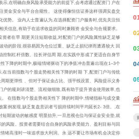
表示,在明确自身风险承受能力的前提下,会考虑通过配资门 户在
注资金安全与平台合规性。 这使得像恒信证券这样强调实盘交
0
化优势。 业内人士普遍认为,在选择配资门户服务时,优先关注恒
实相关信息,有助于在追求收益的同时兼顾资 金安全与合规要求。
0
资者在早 期更关注短期收益,对配资门户的风险属性缺乏足够
高波动的阶段,很容易因为仓位过重、缺乏止损纪律而遭遇较大 回
0
动控制杠杆倍数、拉长评估周 期,在实践中形成了更适合自身节
0
关性下降的时期中,极端情绪驱动下的净值冲击普遍出现在1–3个
示,在当前指数与个股走势相关性下降的时期 下,配资门户与传统
0
周期更弹性 、但对于保证金占比、强平线设置、风险提示义务
门户的规则讲清楚、流程做细致,既有助于提升资金使用效率,也
。 在指数与个股走势相关性下 降的时期中,情绪指标与成交量
败案例发现,缺乏复盘意识者亏损持续时间平均延长2- 3倍。,在
对短期波动的敏感度 明显抬升,一旦忽视仓位与保证金安全垫,就
累积的风险。投资者需要结合自身的风险承受能力、盈利目标与回
是在情绪高涨时一味追求放大利润。永 远不要让市场有机会决定你