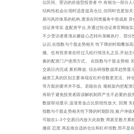
位区间。受访的价值型投资者 中,有相当一部分人
结构性机会出现时适度提高仓位,但同时也更加关
易与风控体系的机构,逐渐在同类服务中形成差 异
信证券等实 盘配资平台,并通过恒信证券官网核
不少受访者逐渐从赌徒心态转向策略执行。部分投
认识,在指数与个股走势相关 性下降的时期叠加
撤。也有投资者在经过几轮行情洗礼之后,开始主
奏的配资门户使用方式。 在指数与个股走势相 
交易日内完成 累积释放, 综合研报数据库趋势显
融资工具的区别主要体现在杠杆倍数更灵活、持仓
等方面的要求并不低。若能在合 规框架内把配资
有助于避免投资者因误解机制而产生不必要的损失
数据联动显示,追涨资金占比阶段性放大, 回溯 失
指数与个股走势相关性下降的时期阶段,账户净值
可能在1–3个交易日内放大此前数 周甚至数月
撤容 忍度,再反推合适的仓位和杠杆倍数,而不