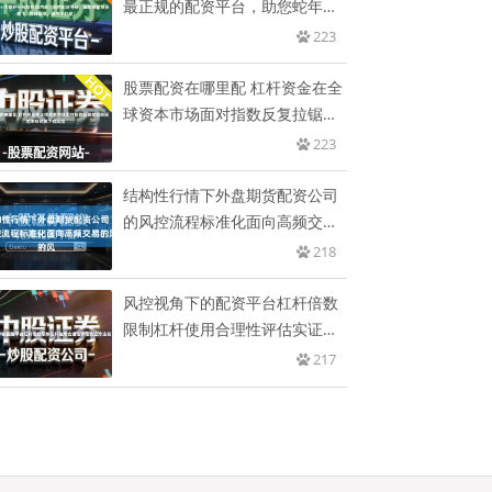
最正规的配资平台，助您蛇年投
资
223
股票配资在哪里配 杠杆资金在全
球资本市场面对指数反复拉锯阶
段
223
结构性行情下外盘期货配资公司
的风控流程标准化面向高频交易
的风
218
风控视角下的配资平台杠杆倍数
限制杠杆使用合理性评估实证方
法说
217